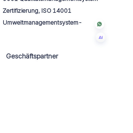
Zertifizierung, ISO 14001
Umweltmanagementsystem-
Zertifizierung und FSC-
Waldzertifizierung.
DE
Geschäftspartner